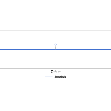
0
0
Tahun
Jumlah