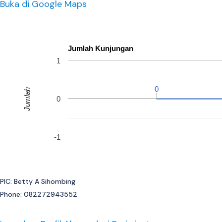
Buka di Google Maps
Jumlah Kunjungan
1
0
0
Jumlah
0
-1
PIC: Betty A Sihombing
Phone: 082272943552