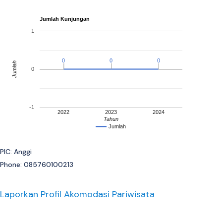
Jumlah Kunjungan
1
0
0
0
0
0
0
Jumlah
0
-1
2022
2023
2024
Tahun
Jumlah
PIC: Anggi
Phone: 085760100213
Laporkan Profil Akomodasi Pariwisata