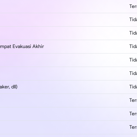
Ter
Tid
Tid
mpat Evakuasi Akhir
Tid
Tid
Tid
ker, dll)
Tid
Ter
Ter
Ter