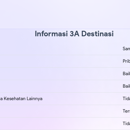
Informasi 3A Destinasi
Sa
Pri
Bai
Bai
ana Kesehatan Lainnya
Tid
Ter
Tid