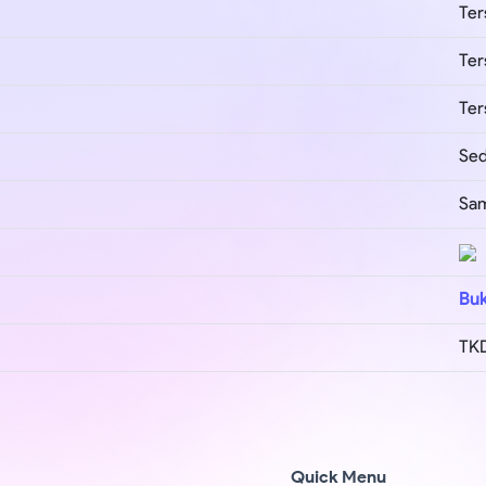
Ter
Ter
Ter
Se
Sam
Buk
TKD
Quick Menu