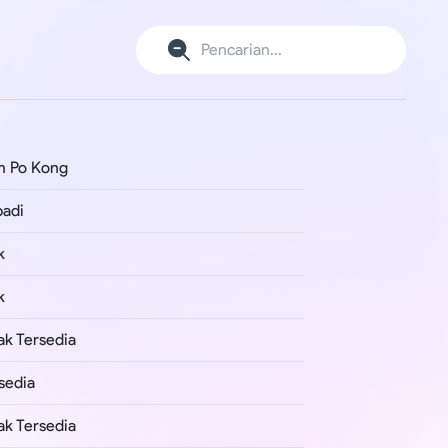
m Po Kong
badi
k
k
ak Tersedia
sedia
ak Tersedia