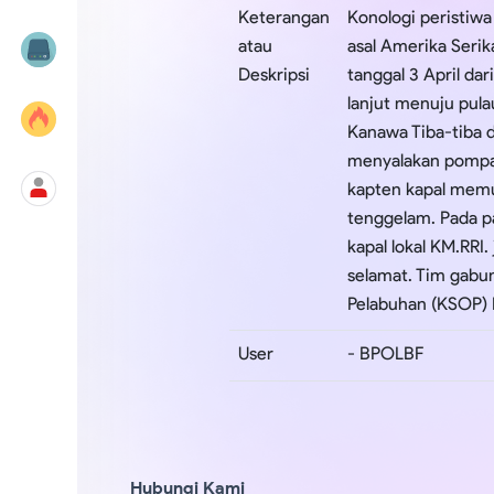
Keterangan
Konologi peristiw
atau
asal Amerika Serik
Deskripsi
tanggal 3 April da
lanjut menuju pula
Kanawa Tiba-tiba 
menyalakan pompa 
kapten kapal memu
tenggelam. Pada pa
kapal lokal KM.RR
selamat. Tim gabun
Pelabuhan (KSOP) 
User
- BPOLBF
Hubungi Kami