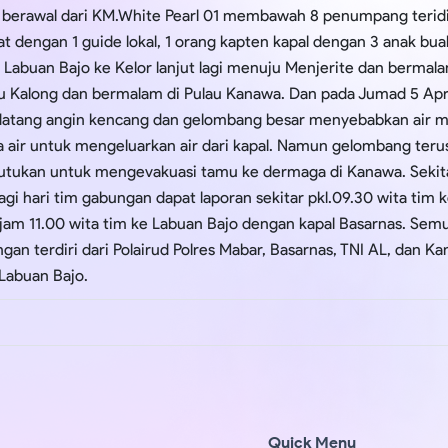
a berawal dari KM.White Pearl 01 membawah 8 penumpang teridi
at dengan 1 guide lokal, 1 orang kapten kapal dengan 3 anak bua
ri Labuan Bajo ke Kelor lanjut lagi menuju Menjerite dan bermala
u Kalong dan bermalam di Pulau Kanawa. Dan pada Jumad 5 April
datang angin kencang dan gelombang besar menyebabkan air ma
air untuk mengeluarkan air dari kapal. Namun gelombang te
tukan untuk mengevakuasi tamu ke dermaga di Kanawa. Sekita
gi hari tim gabungan dapat laporan sekitar pkl.09.30 wita tim
I. jam 11.00 wita tim ke Labuan Bajo dengan kapal Basarnas. S
gan terdiri dari Polairud Polres Mabar, Basarnas, TNI AL, dan 
Labuan Bajo.
Quick Menu